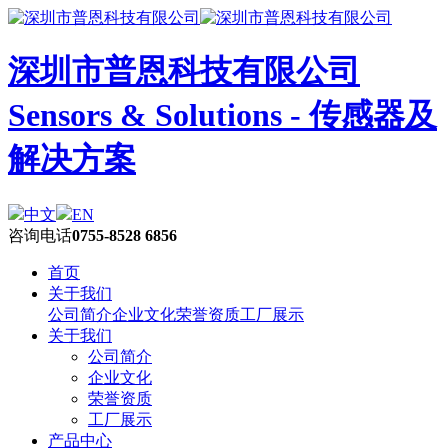
深圳市普恩科技有限公司
Sensors & Solutions - 传感器及
解决方案
中文
EN
咨询电话
0755-8528 6856
首页
关于我们
公司简介
企业文化
荣誉资质
工厂展示
关于我们
公司简介
企业文化
荣誉资质
工厂展示
产品中心