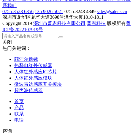
系我们
0755-8528 6856
135 9026 5021
0755-8248 4849
sales@salens.cn
深圳市龙华区龙华大道3698号泽华大厦1810-1811
Copyright
2019
深圳市普恩科技有限公司
普恩科技
版权所有
粤
ICP备2022107919号
关闭
热门关键词：
菲涅尔透镜
热释电红外传感器
人体红外感应IC芯片
人体红外感应模块
微波雷达感应开关模块
超声波传感器
首页
产品
联系
电话
咨询