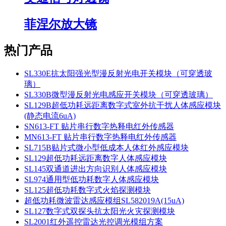
菲涅尔放大镜
热门产品
SL330E抗太阳强光型漫反射光电开关模块（可穿透玻
璃）
SL330B微型漫反射光电感应开关模块（可穿透玻璃）
SL129B超低功耗远距离数字式室外抗干扰人体感应模块
(静态电流6uA)
SN613-FT 贴片串行数字热释电红外传感器
MN613-FT 贴片串行数字热释电红外传感器
SL715B贴片式微小型低成本人体红外感应模块
SL129超低功耗远距离数字人体感应模块
SL145双通道进出方向识别人体感应模块
SL974通用型低功耗数字人体感应模块
SL125超低功耗数字式火焰探测模块
超低功耗微波雷达感应模组SL582019A(15uA)
SL127数字式双探头抗太阳光火灾探测模块
SL2001红外遥控雷达光控调光模组方案