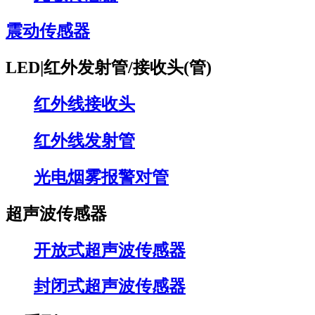
震动传感器
LED|红外发射管/接收头(管)
红外线接收头
红外线发射管
光电烟雾报警对管
超声波传感器
开放式超声波传感器
封闭式超声波传感器