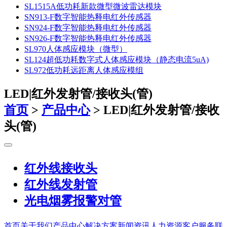
SL1515A低功耗新款微型微波雷达模块
SN913-F数字智能热释电红外传感器
SN924-F数字智能热释电红外传感器
SN926-F数字智能热释电红外传感器
SL970人体感应模块（微型）
SL124超低功耗数字式人体感应模块（静态电流5uA)
SL972低功耗远距离人体感应模组
LED|红外发射管/接收头(管)
首页
>
产品中心
>
LED|红外发射管/接收
头(管)
红外线接收头
红外线发射管
光电烟雾报警对管
首页
关于我们
产品中心
解决方案
新闻资讯
人力资源
客户服务
联