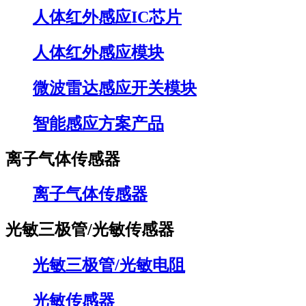
人体红外感应IC芯片
人体红外感应模块
微波雷达感应开关模块
智能感应方案产品
离子气体传感器
离子气体传感器
光敏三极管/光敏传感器
光敏三极管/光敏电阻
光敏传感器