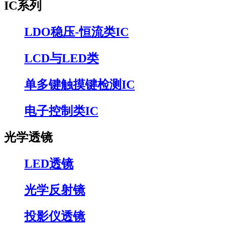
IC系列
LDO稳压-恒流类IC
LCD与LED类
单多键触摸键检测IC
电子控制类IC
光学透镜
LED透镜
光学反射镜
投影仪透镜