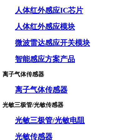
人体红外感应IC芯片
人体红外感应模块
微波雷达感应开关模块
智能感应方案产品
离子气体传感器
离子气体传感器
光敏三极管/光敏传感器
光敏三极管/光敏电阻
光敏传感器