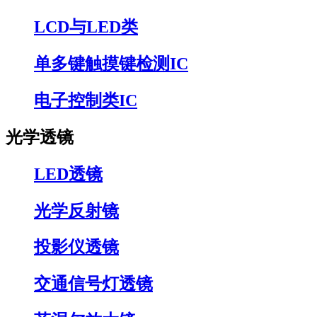
LCD与LED类
单多键触摸键检测IC
电子控制类IC
光学透镜
LED透镜
光学反射镜
投影仪透镜
交通信号灯透镜