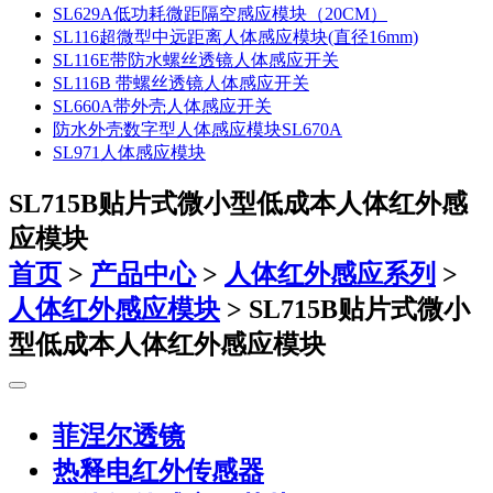
SL629A低功耗微距隔空感应模块（20CM）
SL116超微型中远距离人体感应模块(直径16mm)
SL116E带防水螺丝透镜人体感应开关
SL116B 带螺丝透镜人体感应开关
SL660A带外壳人体感应开关
防水外壳数字型人体感应模块SL670A
SL971人体感应模块
SL715B贴片式微小型低成本人体红外感
应模块
首页
>
产品中心
>
人体红外感应系列
>
人体红外感应模块
>
SL715B贴片式微小
型低成本人体红外感应模块
菲涅尔透镜
热释电红外传感器