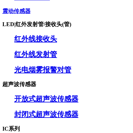
震动传感器
LED|红外发射管/接收头(管)
红外线接收头
红外线发射管
光电烟雾报警对管
超声波传感器
开放式超声波传感器
封闭式超声波传感器
IC系列