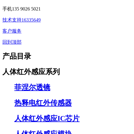
手机
135 9026 5021
技术支持
16335649
客户服务
回到顶部
产品目录
人体红外感应系列
菲涅尔透镜
热释电红外传感器
人体红外感应IC芯片
人体红外感应模块