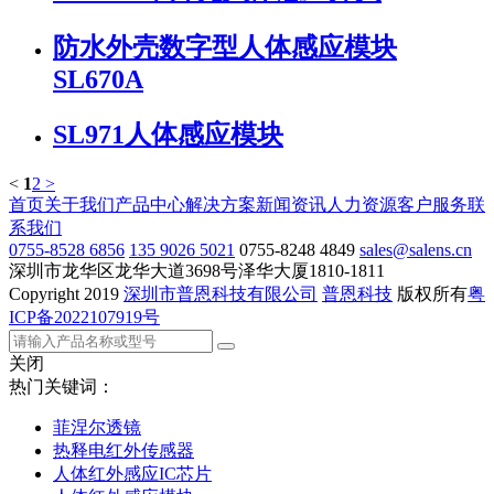
防水外壳数字型人体感应模块
SL670A
SL971人体感应模块
<
1
2
>
首页
关于我们
产品中心
解决方案
新闻资讯
人力资源
客户服务
联
系我们
0755-8528 6856
135 9026 5021
0755-8248 4849
sales@salens.cn
深圳市龙华区龙华大道3698号泽华大厦1810-1811
Copyright
2019
深圳市普恩科技有限公司
普恩科技
版权所有
粤
ICP备2022107919号
关闭
热门关键词：
菲涅尔透镜
热释电红外传感器
人体红外感应IC芯片