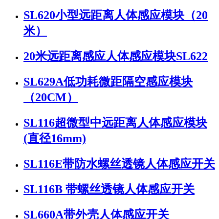
SL620小型远距离人体感应模块（20
米）
20米远距离感应人体感应模块SL622
SL629A低功耗微距隔空感应模块
（20CM）
SL116超微型中远距离人体感应模块
(直径16mm)
SL116E带防水螺丝透镜人体感应开关
SL116B 带螺丝透镜人体感应开关
SL660A带外壳人体感应开关