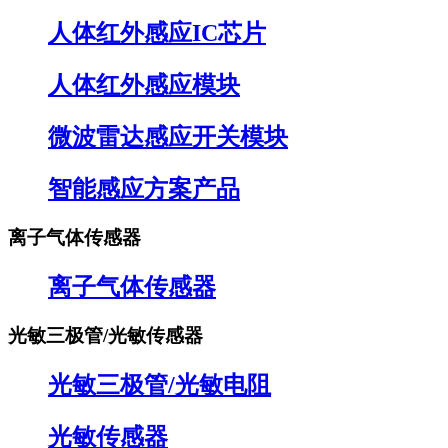
人体红外感应IC芯片
人体红外感应模块
微波雷达感应开关模块
智能感应方案产品
离子气体传感器
离子气体传感器
光敏三极管/光敏传感器
光敏三极管/光敏电阻
光敏传感器