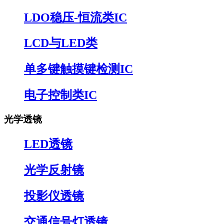
LDO稳压-恒流类IC
LCD与LED类
单多键触摸键检测IC
电子控制类IC
光学透镜
LED透镜
光学反射镜
投影仪透镜
交通信号灯透镜