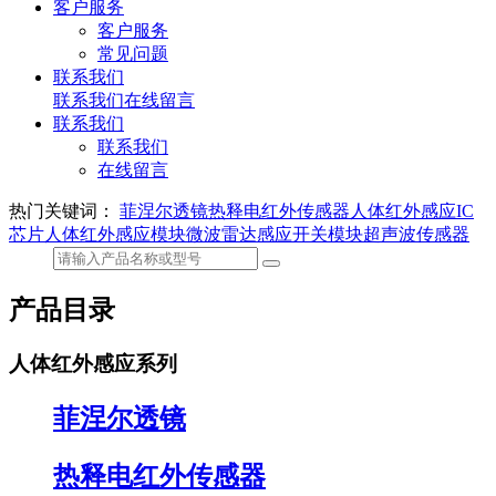
客户服务
客户服务
常见问题
联系我们
联系我们
在线留言
联系我们
联系我们
在线留言
热门关键词：
菲涅尔透镜
热释电红外传感器
人体红外感应IC
芯片
人体红外感应模块
微波雷达感应开关模块
超声波传感器
产品目录
人体红外感应系列
菲涅尔透镜
热释电红外传感器