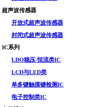
超声波传感器
开放式超声波传感器
封闭式超声波传感器
IC系列
LDO稳压-恒流类IC
LCD与LED类
单多键触摸键检测IC
电子控制类IC