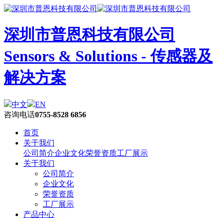
深圳市普恩科技有限公司
Sensors & Solutions - 传感器及
解决方案
中文
EN
咨询电话
0755-8528 6856
首页
关于我们
公司简介
企业文化
荣誉资质
工厂展示
关于我们
公司简介
企业文化
荣誉资质
工厂展示
产品中心