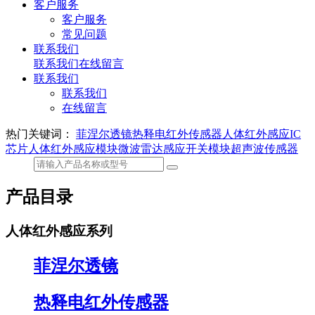
客户服务
客户服务
常见问题
联系我们
联系我们
在线留言
联系我们
联系我们
在线留言
热门关键词：
菲涅尔透镜
热释电红外传感器
人体红外感应IC
芯片
人体红外感应模块
微波雷达感应开关模块
超声波传感器
产品目录
人体红外感应系列
菲涅尔透镜
热释电红外传感器