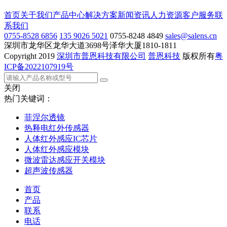
首页
关于我们
产品中心
解决方案
新闻资讯
人力资源
客户服务
联
系我们
0755-8528 6856
135 9026 5021
0755-8248 4849
sales@salens.cn
深圳市龙华区龙华大道3698号泽华大厦1810-1811
Copyright
2019
深圳市普恩科技有限公司
普恩科技
版权所有
粤
ICP备2022107919号
关闭
热门关键词：
菲涅尔透镜
热释电红外传感器
人体红外感应IC芯片
人体红外感应模块
微波雷达感应开关模块
超声波传感器
首页
产品
联系
电话