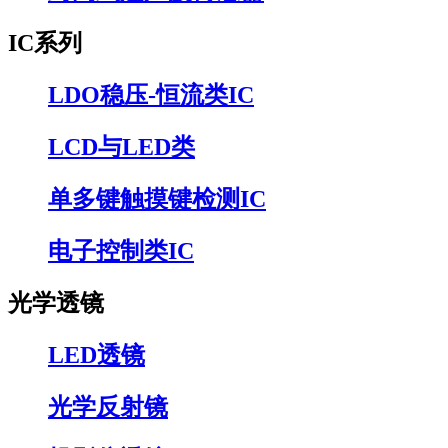
IC系列
LDO稳压-恒流类IC
LCD与LED类
单多键触摸键检测IC
电子控制类IC
光学透镜
LED透镜
光学反射镜