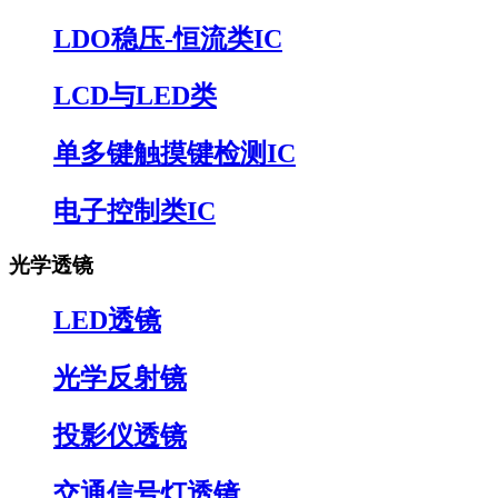
LDO稳压-恒流类IC
LCD与LED类
单多键触摸键检测IC
电子控制类IC
光学透镜
LED透镜
光学反射镜
投影仪透镜
交通信号灯透镜