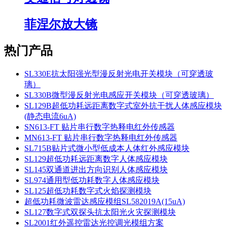
菲涅尔放大镜
热门产品
SL330E抗太阳强光型漫反射光电开关模块（可穿透玻
璃）
SL330B微型漫反射光电感应开关模块（可穿透玻璃）
SL129B超低功耗远距离数字式室外抗干扰人体感应模块
(静态电流6uA)
SN613-FT 贴片串行数字热释电红外传感器
MN613-FT 贴片串行数字热释电红外传感器
SL715B贴片式微小型低成本人体红外感应模块
SL129超低功耗远距离数字人体感应模块
SL145双通道进出方向识别人体感应模块
SL974通用型低功耗数字人体感应模块
SL125超低功耗数字式火焰探测模块
超低功耗微波雷达感应模组SL582019A(15uA)
SL127数字式双探头抗太阳光火灾探测模块
SL2001红外遥控雷达光控调光模组方案