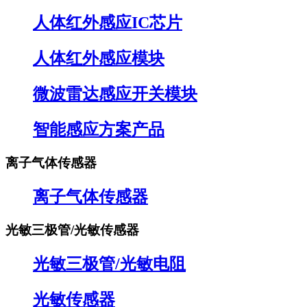
人体红外感应IC芯片
人体红外感应模块
微波雷达感应开关模块
智能感应方案产品
离子气体传感器
离子气体传感器
光敏三极管/光敏传感器
光敏三极管/光敏电阻
光敏传感器