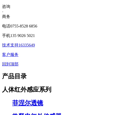
咨询
·
商务
电话
0755-8528 6856
手机
135 9026 5021
技术支持
16335649
客户服务
回到顶部
产品目录
人体红外感应系列
菲涅尔透镜