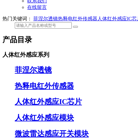
联系我们
在线留言
热门关键词：
菲涅尔透镜
热释电红外传感器
人体红外感应IC芯
产品目录
人体红外感应系列
菲涅尔透镜
热释电红外传感器
人体红外感应IC芯片
人体红外感应模块
微波雷达感应开关模块