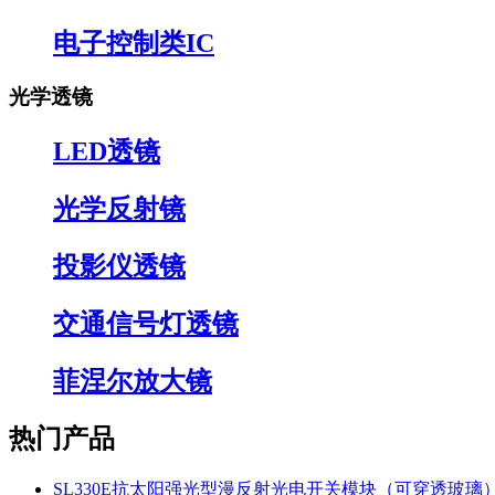
电子控制类IC
光学透镜
LED透镜
光学反射镜
投影仪透镜
交通信号灯透镜
菲涅尔放大镜
热门产品
SL330E抗太阳强光型漫反射光电开关模块（可穿透玻璃