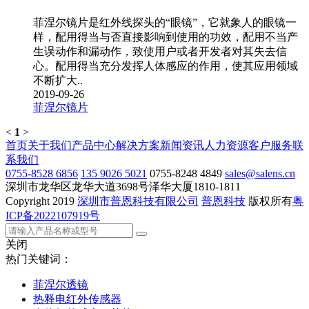
菲涅尔镜片是红外线探头的“眼镜”，它就象人的眼镜一
样，配用得当与否直接影响到使用的功效，配用不当产
生误动作和漏动作，致使用户或者开发者对其失去信
心。配用得当充分发挥人体感应的作用，使其应用领域
不断扩大..
2019-09-26
菲涅尔镜片
<
1
>
首页
关于我们
产品中心
解决方案
新闻资讯
人力资源
客户服务
联
系我们
0755-8528 6856
135 9026 5021
0755-8248 4849
sales@salens.cn
深圳市龙华区龙华大道3698号泽华大厦1810-1811
Copyright
2019
深圳市普恩科技有限公司
普恩科技
版权所有
粤
ICP备2022107919号
关闭
热门关键词：
菲涅尔透镜
热释电红外传感器