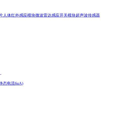
片
人体红外感应模块
微波雷达感应开关模块
超声波传感器
）
态电流6uA)