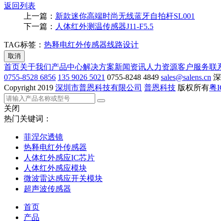
返回列表
上一篇：
新款迷你高端时尚无线蓝牙自拍杆SL001
下一篇：
人体红外测温传感器J11-F5.5
TAG标签：
热释电
红外传感器
线路设计
取消
首页
关于我们
产品中心
解决方案
新闻资讯
人力资源
客户服务
联
0755-8528 6856
135 9026 5021
0755-8248 4849
sales@salens.cn
深
Copyright
2019
深圳市普恩科技有限公司
普恩科技
版权所有
粤I
关闭
热门关键词：
菲涅尔透镜
热释电红外传感器
人体红外感应IC芯片
人体红外感应模块
微波雷达感应开关模块
超声波传感器
首页
产品