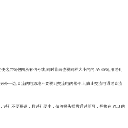
意要使这层铜包围所有信号线,同时背面也覆同样大小的的 AVSS铜,用过孔
放在另外一边,直流的电源地不要覆到交流电的器件上,防止交流电通过直流
要覆铜，过孔不要覆铜，且过孔要小，仅够探头插脚通过即可，焊接在 PCB 的