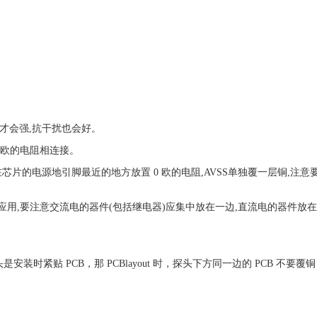
号才会强,抗干扰也会好。
0 欧的电阻相连接。
,在芯片的电源地引脚最近的地方放置 0 欧的电阻,AVSS单独覆一层铜,注
V 的应用,要注意交流电的器件(包括继电器)应集中放在一边,直流电的器件
时紧贴 PCB，那 PCBlayout 时，探头下方同一边的 PCB 不