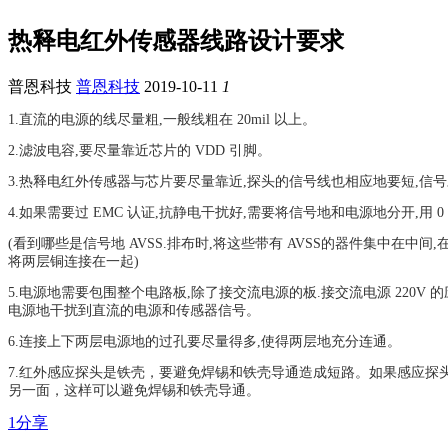
热释电红外传感器线路设计要求
普恩科技
普恩科技
2019-10-11
1
1.直流的电源的线尽量粗,一般线粗在 20mil 以上。
2.滤波电容,要尽量靠近芯片的 VDD 引脚。
3.热释电红外传感器与芯片要尽量靠近,探头的信号线也相应地要短,信
4.如果需要过 EMC 认证,抗静电干扰好,需要将信号地和电源地分开,用 
(
看到哪些是信号地 AVSS.排布时,将这些带有 AVSS的器件集中在中间
将两层铜连接在一起)
5.电源地需要包围整个电路板,除了接交流电源的板.接交流电源 220
电源地干扰到直流的电源
和传感器信号。
6.
连接上下两层电源地的过孔要尽量得多,使得两层地充分连通。
7.红外感应探头是铁壳，要避免焊锡和铁壳导通造成短路。如果感应探头是安装
另一面，这样可以避免焊锡和铁壳导通。
1
分享