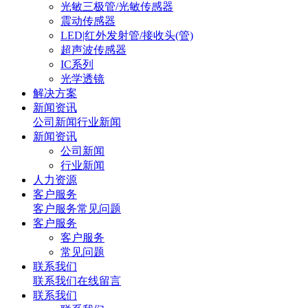
光敏三极管/光敏传感器
震动传感器
LED|红外发射管/接收头(管)
超声波传感器
IC系列
光学透镜
解决方案
新闻资讯
公司新闻
行业新闻
新闻资讯
公司新闻
行业新闻
人力资源
客户服务
客户服务
常见问题
客户服务
客户服务
常见问题
联系我们
联系我们
在线留言
联系我们