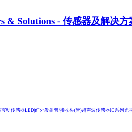
ors & Solutions - 传感器及解决
器
震动传感器
LED|红外发射管/接收头(管)
超声波传感器
IC系列
光