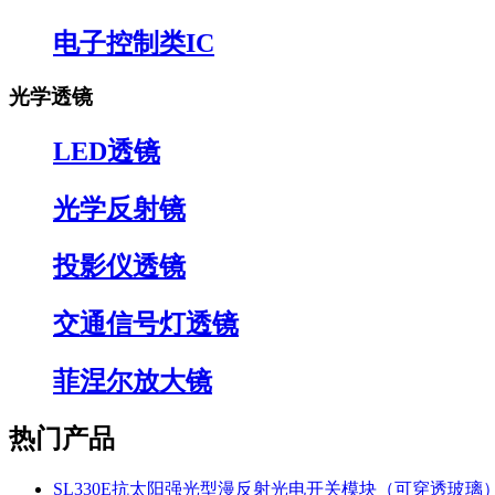
电子控制类IC
光学透镜
LED透镜
光学反射镜
投影仪透镜
交通信号灯透镜
菲涅尔放大镜
热门产品
SL330E抗太阳强光型漫反射光电开关模块（可穿透玻璃