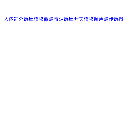
片
人体红外感应模块
微波雷达感应开关模块
超声波传感器