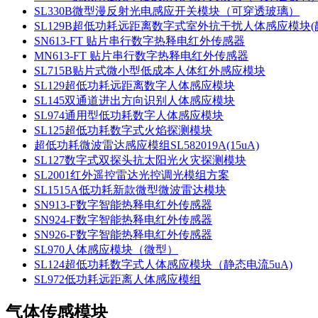
SL330B微型漫反射光电感应开关模块（可穿透玻璃）
SL129B超低功耗远距离数字式室外抗干扰人体感应模块(静
SN613-FT 贴片串行数字热释电红外传感器
MN613-FT 贴片串行数字热释电红外传感器
SL715B贴片式微小型低成本人体红外感应模块
SL129超低功耗远距离数字人体感应模块
SL145双通道进出方向识别人体感应模块
SL974通用型低功耗数字人体感应模块
SL125超低功耗数字式火焰探测模块
超低功耗微波雷达感应模组SL582019A(15uA)
SL127数字式双探头抗太阳光火灾探测模块
SL2001红外遥控雷达光控调光模组方案
SL1515A低功耗新款微型微波雷达模块
SN913-F数字智能热释电红外传感器
SN924-F数字智能热释电红外传感器
SN926-F数字智能热释电红外传感器
SL970人体感应模块（微型）
SL124超低功耗数字式人体感应模块（静态电流5uA)
SL972低功耗远距离人体感应模组
气体传感模块